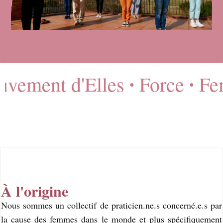
ement d'Elles
Force
Fem
●
●
À l'origine
Nous sommes un collectif de praticien.ne.s concerné.e.s par
la cause des femmes dans le monde et plus spécifiquement